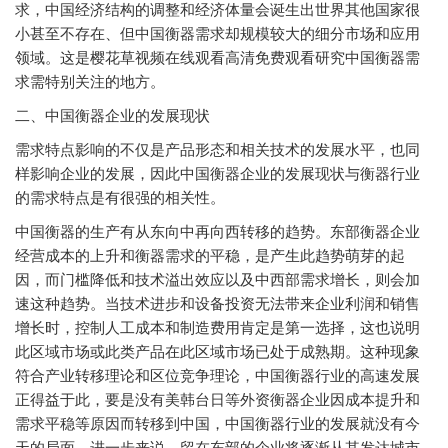
求，中国经济结构的调整和经济体量会诞生出世界其他国家很
小甚至不存在、但中国衡器需求却规模较大的细分市场和应用
领域。这是樱花草视频在线观看高清免费观看研究中国衡器需
求需特别关注的地方。
二、中国衡器企业的发展现状
需求特点影响的不仅是产品形态和相关技术的发展水平，也同
样影响企业的发展，因此中国衡器企业的发展现状与衡器行业
的需求特点是有很强的相关性。
中国衡器的生产有从东向中再向西转移的趋势。东部衡器企业
经营成本的上升和衡器需求的平稳，是产生此趋势萌芽的起
因，而门槛降低和技术溢出效应以及中西部需求增长，则会加
速这种趋势。当技术进步和设备投资无法带来企业利润和销售
增长时，控制人工成本和制造费用肯定是第一选择，这也说明
此区域市场或此类产品在此区域市场已处于成熟期。这种现象
符合产业转移理论和区位竞争理论，中国衡器行业的高速发展
正得益于此，要是没有美韩台日等外资衡器企业因成本提升和
需求平稳等原因而转移到中国，中国衡器行业的发展就没有今
天的局面。进一步来说，留在东部的企业将逐渐从其发达城市