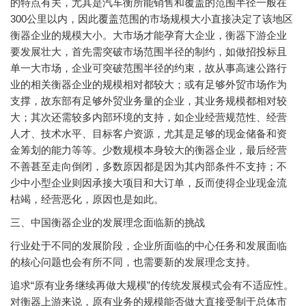
的特点有关，尤其是汽车衡所能销售和覆盖的范围半径一般在
300公里以内，因此覆盖范围的市场规模大小直接决定了该地区
衡器企业的规模大小。大市场才能孕育大企业，衡器下游企业
要发展壮大，首先需突破市场范围半径的制约，如做招投标且
单一大市场，企业可突破范围半径的约束，故从事高速公路行
业的相关衡器企业的规模相对都较大；或有足够外贸市场作为
支撑，故东部有足够外贸业务量的企业，其业务规模都相对较
大；其次还需较多内部环境的支持，如企业经营规范性、经营
人才、技术水平、目标客户资源，尤其是足够的现金储备和资
金筹划的能力等等。少数规模本身较大的衡器企业，最后经营
不善甚至走向倒闭，多数原因都是因为其内部条件不支持；不
少中小型企业则因承接大项目和大订单，反而使得企业现金流
枯竭，经营恶化，原因也是如此。
三、中国衡器企业的发展理念面临新的挑战
行业处于不同的发展阶段，企业所面临的中心任务和发展面临
的核心问题也会有所不同，也需要新的发展理念支持。
追求“原有业务继续再做大规模”的传统发展模式会有不适应性。
对衡器上游来说，原有业务的规模能否做大直接受制于总体市