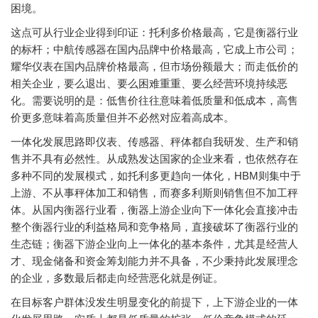
困境。
这点可从行业企业得到印证：托利多价格最高，它是衡器行业
的标杆；中航传感器在国内品牌中价格最高，它成上市公司；
耀华仪表在国内品牌价格最高，但市场份额最大；而走低价的
相关企业，要么退出、要么困难重重、要么经营环境持续恶
化。需要说明的是：低售价往往意味着低质量和低成本，高售
价更多意味着高质量但并不必然对应着高成本。
一体化发展思路即仪表、传感器、秤体都自我研发、生产和销
售并不具有必然性。从成熟发达国家的企业来看，也依然存在
多种不同的发展模式，如托利多更趋向一体化，HBM则集中于
上游、不从事秤体加工和销售，而赛多利斯则销售但不加工秤
体。从国内衡器行业看，衡器上游企业向下一体化会直接冲击
整个衡器行业的利益格局和竞争格局，直接破坏了衡器行业的
生态链；衡器下游企业向上一体化的基本条件，尤其是经营人
才、现金储备和资金筹划能力并不具备，不少秉持此发展理念
的企业，多数最后都走向经营恶化就是例证。
在目标客户群体没发生明显变化的前提下，上下游企业的一体