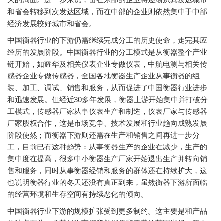
和省会转移到次发达区域，而在中部的企业则依然集中于中部
经济发展较好城市和省会。
中国衡器行业的下游仍需继续完成分工的历史使命，走完其应
经历的发展阶段。中国衡器行业的分工模式是从衡器整个产业
链开始，如耀华及相关仪表企业专做仪表，中航电测与相关传
感器企业专做传感器，全国各地衡器生产企业从事衡器的组
装、加工、调试、销售和服务，从而促进了中国衡器行业进步
和迅速发展。但经近30多年发展，衡器上游开始集中并打破分
工模式，传感器厂家从事仪表生产和制造，仪表厂家与传感器
厂家股权合作，这是市场竞争、技术发展和行业趋向成熟发展
阶段使然；而衡器下游则还需在生产和销售之间再进一步分
工，目前已有这种趋势：从事衡器生产的企业在减少，生产的
集中度在提高，很多中小衡器生产厂家开始退出生产并转向销
售和服务，同时从事衡器经销和服务的群体还在持续扩大，这
也说明衡器行业的冬天还没有真正到来，虽然衡器下游所面临
的经营环境和生存空间有持续恶化的倾向。
中国衡器行业下游的规模扩张受到更多制约。这主要是和产品