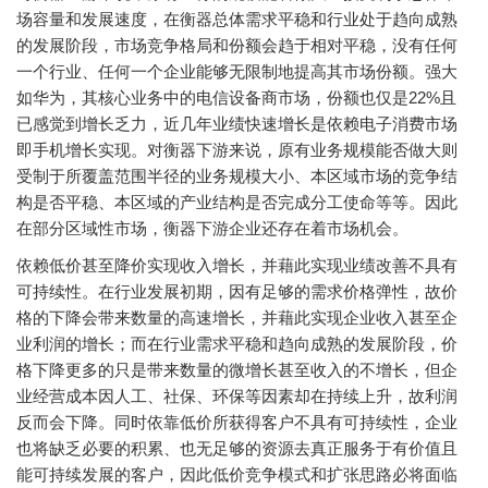
场容量和发展速度，在衡器总体需求平稳和行业处于趋向成熟
的发展阶段，市场竞争格局和份额会趋于相对平稳，没有任何
一个行业、任何一个企业能够无限制地提高其市场份额。强大
如华为，其核心业务中的电信设备商市场，份额也仅是22%且
已感觉到增长乏力，近几年业绩快速增长是依赖电子消费市场
即手机增长实现。对衡器下游来说，原有业务规模能否做大则
受制于所覆盖范围半径的业务规模大小、本区域市场的竞争结
构是否平稳、本区域的产业结构是否完成分工使命等等。因此
在部分区域性市场，衡器下游企业还存在着市场机会。
依赖低价甚至降价实现收入增长，并藉此实现业绩改善不具有
可持续性。在行业发展初期，因有足够的需求价格弹性，故价
格的下降会带来数量的高速增长，并藉此实现企业收入甚至企
业利润的增长；而在行业需求平稳和趋向成熟的发展阶段，价
格下降更多的只是带来数量的微增长甚至收入的不增长，但企
业经营成本因人工、社保、环保等因素却在持续上升，故利润
反而会下降。同时依靠低价所获得客户不具有可持续性，企业
也将缺乏必要的积累、也无足够的资源去真正服务于有价值且
能可持续发展的客户，因此低价竞争模式和扩张思路必将面临