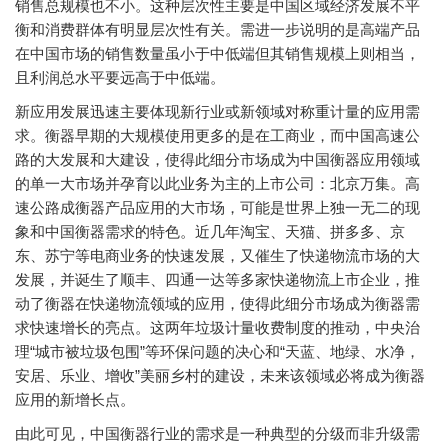
销售总规模也不小。这种层次性主要是中国区域经济发展不平
衡和消费群体有明显层次性有关。需进一步说明的是高端产品
在中国市场的销售数量虽小于中低端但其销售规模上则相当，
且利润总水平要远高于中低端。
新应用发展迅速主要体现新行业或新领域对称重计量的应用需
求。衡器早期的大规模使用更多的是在工商业，而中国高速公
路的大发展和大建设，使得此细分市场成为中国衡器应用领域
的单一大市场并孕育以此业务为主的上市公司：北京万集。高
速公路成衡器产品应用的大市场，可能是世界上独一无二的现
象和中国衡器需求的特色。近几年淘宝、天猫、拼多多、京
东、苏宁等电商业务的快速发展，又催生了快递物流市场的大
发展，并诞生了顺丰、四通一达等多家快递物流上市企业，推
动了衡器在快递物流领域的应用，使得此细分市场成为衡器需
求快速增长的亮点。这两年垃圾计量收费制度的推动，中央治
理“城市被垃圾包围”等环保问题的决心和“天蓝、地绿、水净，
安居、乐业、增收”美丽乡村的建设，未来该领域必将成为衡器
应用的新增长点。
由此可见，中国衡器行业的需求是一种典型的分级而非升级需